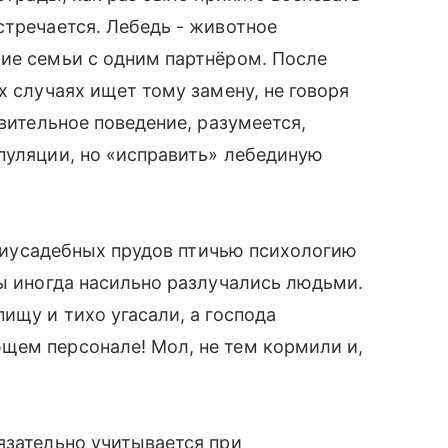
стречается. Лебедь - животное
ие семьи с одним партнёром. После
их случаях ищет тому замену, не говоря
ивительное поведение, разумеется,
пуляции, но «исправить» лебединую
приусадебных прудов птичью психологию
ы иногда насильно разлучались людьми.
ищу и тихо угасали, а господа
щем персонале! Мол, не тем кормили и,
язательно учитывается при