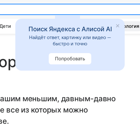
 Дети
Дом
Гороскопы
Стиль жизни
Психология
Поиск Яндекса с Алисой AI
Найдёт ответ, картинку или видео —
быстро и точно
орма или
Попробовать
 нашим меньшим, давным-давно
не все из которых можно
ве.