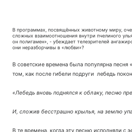
В программах, посвящённых животному миру, оче
сложных взаимоотношения внутри пчелиного улья
он полигамен», - убеждает телезрителей ангажиро
они неразборчивы в «любви»?
В советские времена была популярна песня «
том, как после гибели подруги лебедь поконч
«Лебедь вновь поднялся к облаку, п
есню пре
И, сложив бесстрашно крылья, н
а землю уп
В те времена, когда эту песню исполняли с 