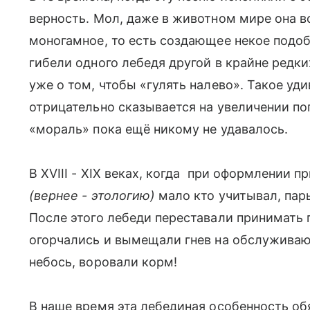
верность. Мол, даже в животном мире она в
моногамное, то есть создающее некое подоб
гибели одного лебедя другой в крайне редк
уже о том, чтобы «гулять налево». Такое уд
отрицательно сказывается на увеличении по
«мораль» пока ещё никому не удавалось.
В XVIII - XIX веках, когда при оформлении 
(вернее - этологию)
мало кто учитывал, пар
После этого лебеди переставали принимать п
огорчались и вымещали гнев на обслуживаю
небось, воровали корм!
В наше время эта лебединая особенность об