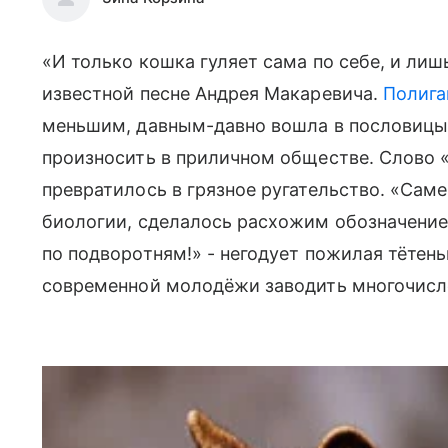
«И только кошка гуляет сама по себе, и лишь 
известной песне Андрея Макаревича.
Полиг
меньшим, давным-давно вошла в пословицы 
произносить в приличном обществе. Слово 
превратилось в грязное ругательство. «Саме
биологии, сделалось расхожим обозначением
по подворотням!» - негодует пожилая тётен
современной молодёжи заводить многочисл