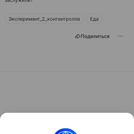
Эксперимент_2_контентролла
Еда
Поделиться