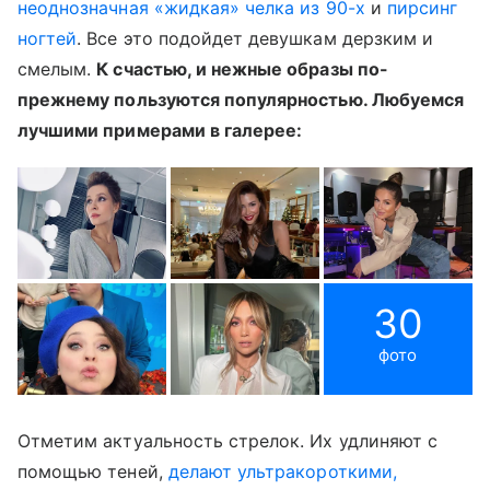
неоднозначная «жидкая» челка из 90-х
и
пирсинг
ногтей
. Все это подойдет девушкам дерзким и
смелым.
К счастью, и нежные образы по-
прежнему пользуются популярностью. Любуемся
лучшими примерами в галерее:
30
фото
Отметим актуальность стрелок. Их удлиняют с
помощью теней,
делают ультракороткими,