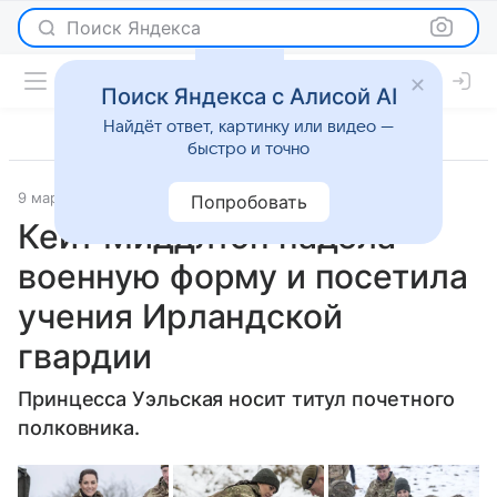
Поиск Яндекса
Поиск Яндекса с Алисой AI
Найдёт ответ, картинку или видео —
быстро и точно
9 марта 2023
Lenta.Ru
Светская жизнь
Попробовать
Кейт Миддлтон надела
военную форму и посетила
учения Ирландской
гвардии
Принцесса Уэльская носит титул почетного
полковника.