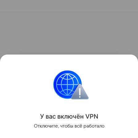
У вас включ
ён
V
P
N
Отключите, чтобы всё работало