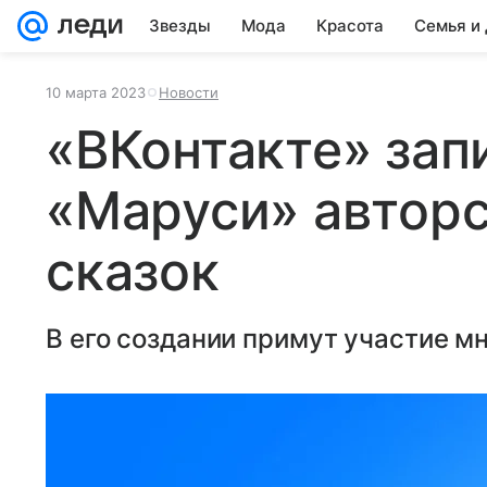
Звезды
Мода
Красота
Семья и
10 марта 2023
Новости
«ВКонтакте» зап
«Маруси» автор
сказок
В его создании примут участие м