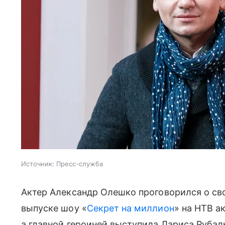
Источник:
Пресс-служба
Актер Александр Олешко проговорился о св
выпуске шоу «
Секрет на миллион
» на НТВ а
а главной героиней выступила Лариса Рубал