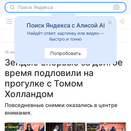
Поиск Яндекса
Поиск Яндекса с Алисой AI
Найдёт ответ, картинку или видео —
быстро и точно
16 марта 2023
Super.ru
Светская жизнь
Попробовать
Зендею впервые за долгое
время подловили на
прогулке с Томом
Холландом
Повседневные снимки оказались в центре
внимания.