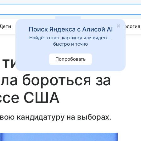
 Дети
Дом
Гороскопы
Стиль жизни
Психология
Поиск Яндекса с Алисой AI
Найдёт ответ, картинку или видео —
быстро и точно
 титула «Мисс
Попробовать
ла бороться за
ессе США
вою кандидатуру на выборах.