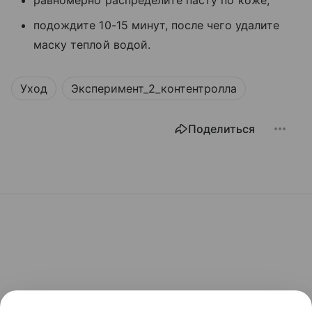
подождите 10-15 минут, после чего удалите
маску теплой водой.
Уход
Эксперимент_2_контентролла
Поделиться