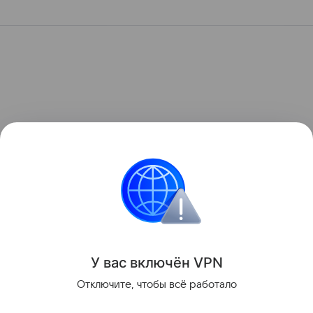
У вас включ
ён
V
P
N
Отключите, чтобы всё работало