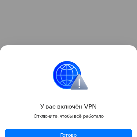
У вас включ
ён
V
P
N
Отключите, чтобы всё работало
Готово