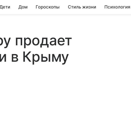
 Дети
Дом
Гороскопы
Стиль жизни
Психология
ру продает
и в Крыму
.