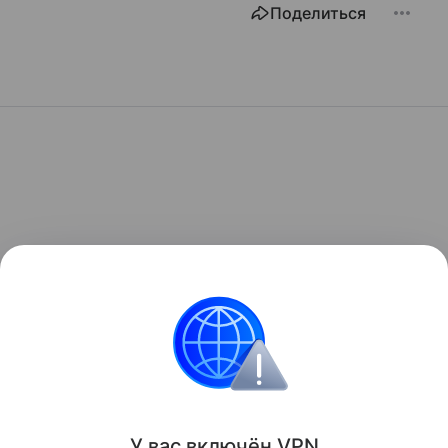
Поделиться
У вас включ
ён
V
P
N