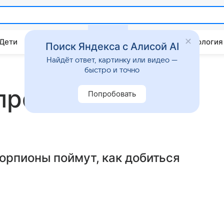
 Дети
Дом
Гороскопы
Стиль жизни
Психология
Поиск Яндекса с Алисой AI
Найдёт ответ, картинку или видео —
быстро и точно
преля: любовь с
Попробовать
орпионы поймут, как добиться