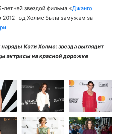
5-летней звездой фильма «
Джанго
 2012 год Холмс была замужем за
ури
.
 наряды Кэти Холмс: звезда выглядит
ды актрисы на красной дорожке