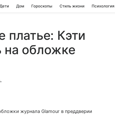
 Дети
Дом
Гороскопы
Стиль жизни
Психология
е платье: Кэти
 на обложке
.
 обложки журнала Glamour в преддверии