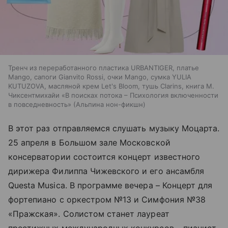
Тренч из переработанного пластика URBANTIGER, платье
Mango, сапоги Gianvito Rossi, очки Mango, сумка YULIA
KUTUZOVA, масляной крем Let's Bloom, тушь Clarins, книга М.
Чиксентмихайи «В поисках потока – Психология включенности
в повседневность» (Альпина нон-фикшн)
В этот раз отправляемся слушать музыку Моцарта.
25 апреля в Большом зале Московской
консерватории состоится концерт известного
дирижера Филиппа Чижевского и его ансамбля
Questa Musica. В программе вечера – Концерт для
фортепиано с оркестром №13 и Симфония №38
«Пражская». Солистом станет лауреат
престижных международных конкурсов – пианист