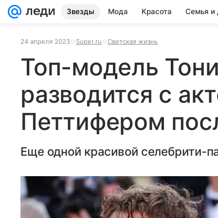
Звезды
Мода
Красота
Семья и
24 апреля 2023
Super.ru
Светская жизнь
Топ-модель Тони
разводится с ак
Петтифером посл
Еще одной красивой селебрити-п