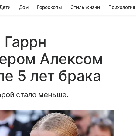
 Дети
Дом
Гороскопы
Стиль жизни
Психология
 Гаррн
тером Алексом
е 5 лет брака
арой стало меньше.