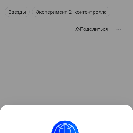
Звезды
Эксперимент_2_контентролла
Поделиться