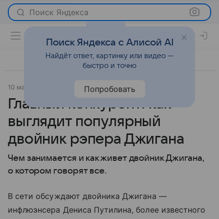
Поиск Яндекса
Поиск Яндекса с Алисой AI
Найдёт ответ, картинку или видео —
быстро и точно
10 мая 2023
Super.ru
История успеха
Попробовать
Главный конкурент: как
выглядит популярный
двойник рэпера Джигана
Чем занимается и как живет двойник Джигана,
о котором говорят все.
В сети обсуждают двойника Джигана —
инфлюэнсера Дениса Путилина, более известного