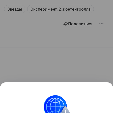
Звезды
Эксперимент_2_контентролла
Поделиться