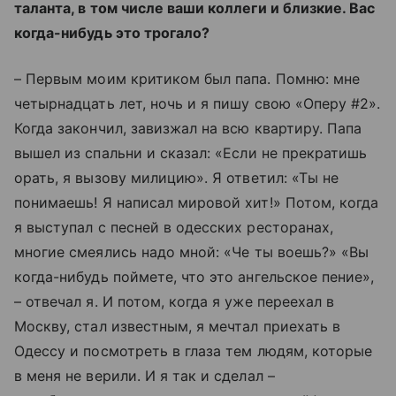
таланта, в том числе ваши коллеги и близкие. Вас
когда-нибудь это трогало?
– Первым моим критиком был папа. Помню: мне
четырнадцать лет, ночь и я пишу свою
«
Оперу #2
»
.
Когда закончил, завизжал на всю квартиру. Папа
вышел из спальни и сказал:
«
Если не прекратишь
орать, я вызову милицию
»
. Я ответил:
«
Ты не
понимаешь! Я написал мировой хит!
»
Потом, когда
я выступал с песней в одесских ресторанах,
многие смеялись надо мной:
«
Че ты воешь?
» «
Вы
когда-нибудь поймете, что это ангельское пение
»,
– отвечал я. И потом, когда я уже переехал в
Москву, стал известным, я мечтал приехать в
Одессу и посмотреть в глаза тем людям, которые
в меня не верили. И я так и сделал –