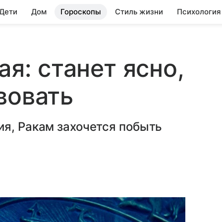
 Дети
Дом
Гороскопы
Стиль жизни
Психология
ая: станет ясно,
вовать
я, Ракам захочется побыть