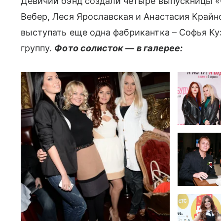
Девичий бэнд создали четыре выпускницы «
Вебер, Леся Ярославская и Анастасия Крайн
выступать еще одна фабрикантка – Софья Куз
группу.
Фото солисток —
в галерее: