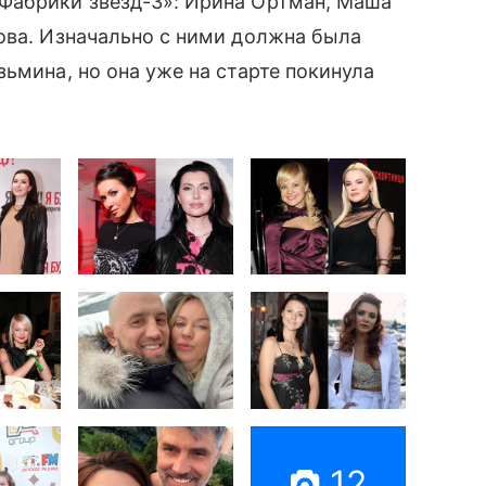
Фабрики звезд-3»: Ирина Ортман, Маша
ова. Изначально с ними должна была
ьмина, но она уже на старте покинула
12