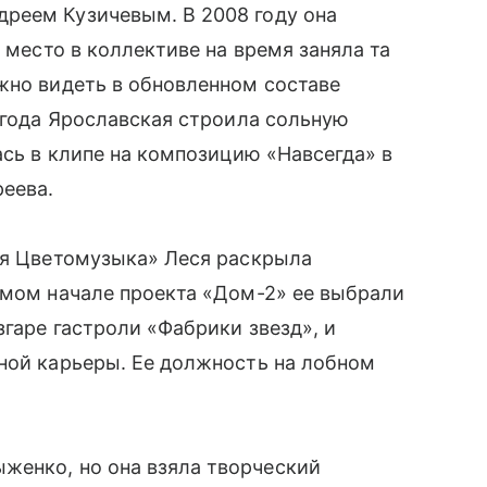
реем Кузичевым. В 2008 году она
е место в коллективе на время заняла та
жно видеть в обновленном составе
0 года Ярославская строила сольную
ась в клипе на композицию «Навсегда» в
еева.
ня Цветомузыка» Леся раскрыла
амом начале проекта «Дом-2» ее выбрали
згаре гастроли «Фабрики звезд», и
ной карьеры. Ее должность на лобном
женко, но она взяла творческий