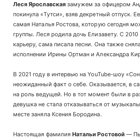
Леся Ярославская
замужем за офицером Анд
покинула «Тутси», взяв декретный отпуск. Е
самая Наталья Ростова, которую сегодня мо
группы. Леся родила дочь Елизавету. С 201
карьеру, сама писала песни. Она также снял
исполнении Ирины Ортман и Александра Кир
В 2021 году в интервью на YouTube-шоу «Со
неожиданный факт о себе. Оказывается, в с
на роль ведущей. Но в тот момент были в ра
девушка не стала отказываться от музыкаль
месте заняла Ксения Бородина.
Настоящая фамилия
Натальи Ростовой
— Пы