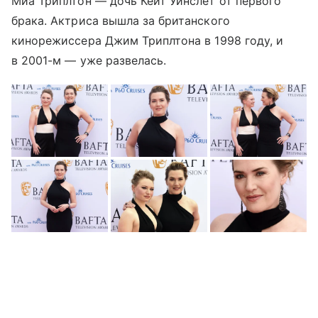
Миа Триплтон — дочь Кейт Уинслет от первого
брака. Актриса вышла за британского
кинорежиссера Джим Триплтона в 1998 году, и
в 2001-м — уже развелась.