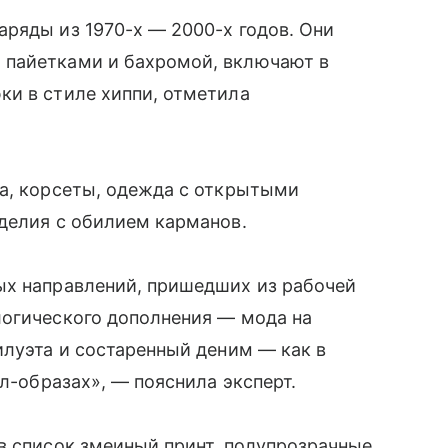
ряды из 1970-х — 2000-х годов. Они
 пайетками и бахромой, включают в
ки в стиле хиппи, отметила
ра, корсеты, одежда с открытыми
делия с обилием карманов.
ых направлений, пришедших из рабочей
логического дополнения — мода на
илуэта и состаренный деним — как в
ал-образах», — пояснила эксперт.
в список змеиный принт, полупрозрачные