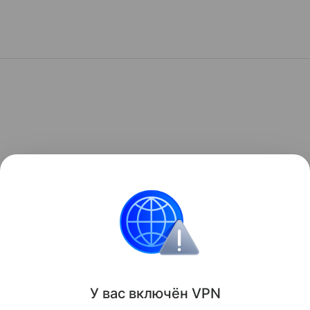
У вас включ
ён
V
P
N