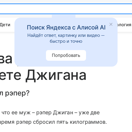
 Дети
Дом
Гороскопы
Стиль жизни
Психология
Поиск Яндекса с Алисой AI
Найдёт ответ, картинку или видео —
быстро и точно
а рассказала о
Попробовать
ете Джигана
л рэпер?
что ее муж – рэпер Джиган – уже две
 время рэпер сбросил пять килограммов.