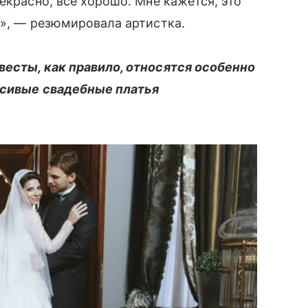
екрасно, все хорошо. Мне кажется, это
ы», — резюмировала артистка.
весты, как правило, относятся особенно
асивые свадебные платья