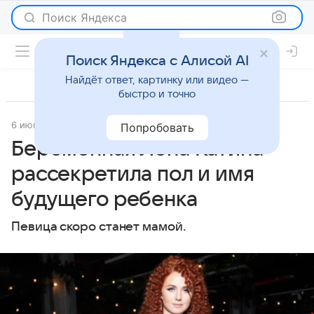
Поиск Яндекса
Поиск Яндекса с Алисой AI
Найдёт ответ, картинку или видео —
быстро и точно
6 июня 2023
Super.ru
Светская жизнь
Попробовать
Беременная Лена Катина
рассекретила пол и имя
будущего ребенка
Певица скоро станет мамой.