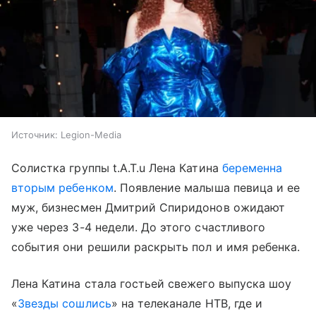
Источник:
Legion-Media
Солистка группы t.A.T.u Лена Катина
беременна
вторым ребенком
. Появление малыша певица и ее
муж, бизнесмен Дмитрий Спиридонов ожидают
уже через 3-4 недели. До этого счастливого
события они решили раскрыть пол и имя ребенка.
Лена Катина стала гостьей свежего выпуска шоу
«
Звезды сошлись
» на телеканале НТВ, где и