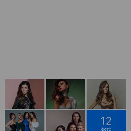
12
фото