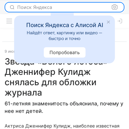
Поиск Яндекса
Поиск Яндекса с Алисой AI
Найдёт ответ, картинку или видео —
быстро и точно
9 июня 2023
Газета.Ру
Светская жизнь
Попробовать
Звезда «Белого лотоса»
Дженнифер Кулидж
снялась для обложки
журнала
61-летняя знаменитость объяснила, почему у
нее нет детей.
Актриса Дженнифер Кулидж, наиболее известная