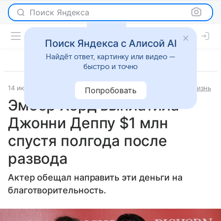
Поиск Яндекса
Поиск Яндекса с Алисой AI
Найдёт ответ, картинку или видео —
быстро и точно
14 июня 2023
Аргументы и факты - Новости
Светская жизнь
Попробовать
Эмбер Херд выплатила
Джонни Деппу $1 млн
спустя полгода после
развода
Актер обещал направить эти деньги на
благотворительность.