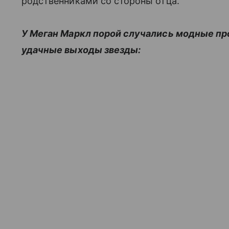
родственниками со стороны отца.
У Меган Маркл порой случались модные про
удачные выходы звезды: