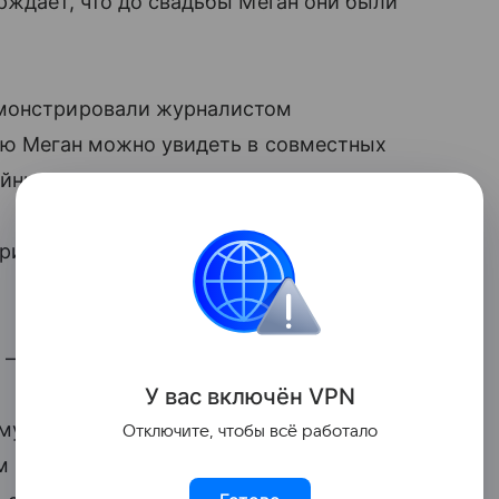
рждает, что до свадьбы Меган они были
емонстрировали журналистом
вую Меган можно увидеть в совместных
ейных торжествах.
ринца Гарри о том, что Меган оплакивает
, — Томас Маркл, отец Меган Маркл.
У вас включ
ён
V
P
N
ему Марклы ничем не лучше Меган,
Отключите, чтобы всё работало
м конфликте. На это Маркл-старший