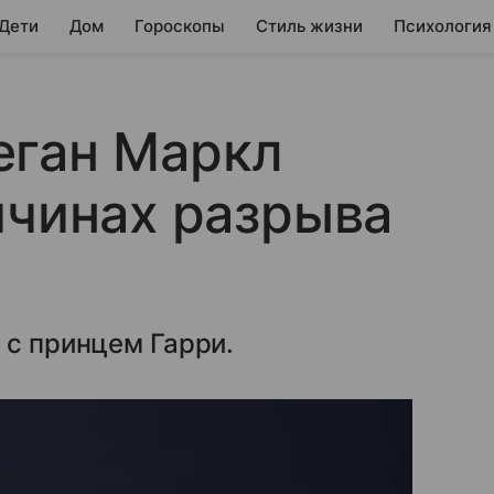
 Дети
Дом
Гороскопы
Стиль жизни
Психология
еган Маркл
ичинах разрыва
 с принцем Гарри.