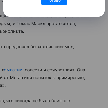
Готово
, он тоже бросит в ответ».
ал личное письмо Меган Daily Mail. Он
ерым, и Томас Маркл просто хотел,
 конфликте.
что предпочел бы «сжечь письмо»,
 «
эмпатии
, совести и сочувствия». Она
й от Меган или попыток к примирению,
а».
а, что никогда не была близка с