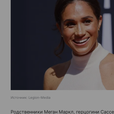
Источник:
Legion-Media
Родственники Меган Маркл, герцогини Сассе