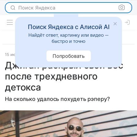
Поиск Яндекса
Поиск Яндекса с Алисой AI
Найдёт ответ, картинку или видео —
быстро и точно
15 июня 2023
Мослента
Светская жизнь
Попробовать
Джиган раскрыл свой вес
после трехдневного
детокса
На сколько удалось похудеть рэперу?