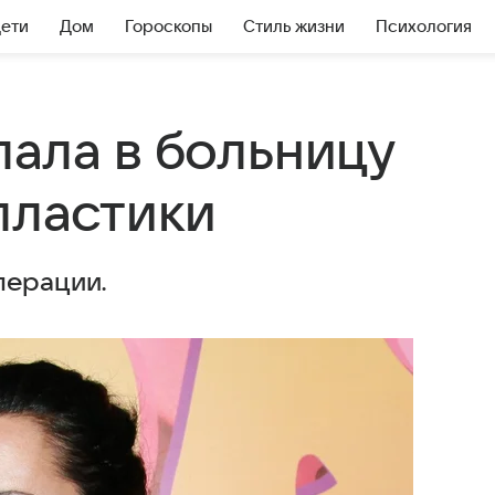
Дети
Дом
Гороскопы
Стиль жизни
Психология
пала в больницу
пластики
перации.