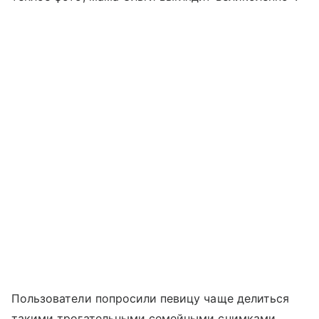
Пользователи попросили певицу чаще делиться
такими трогательными семейными снимками.