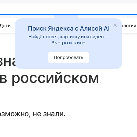
 Дети
Дом
Гороскопы
Стиль жизни
Психология
Поиск Яндекса с Алисой AI
Найдёт ответ, картинку или видео —
быстро и точно
 знаменитые
Попробовать
 в российском
озможно, не знали.