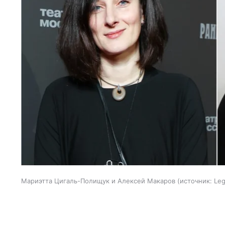
Мариэтта Цигаль-Полищук и Алексей Макаров
источник:
Leg