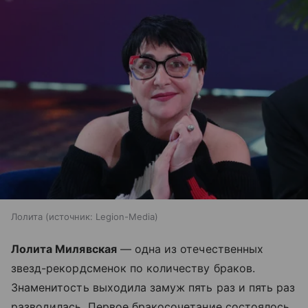
Лолита
источник:
Legion-Media
Лолита Милявская
— одна из отечественных
звезд-рекордсменок по количеству браков.
Знаменитость выходила замуж пять раз и пять раз
разводилась. Первое бракосочетание состоялось