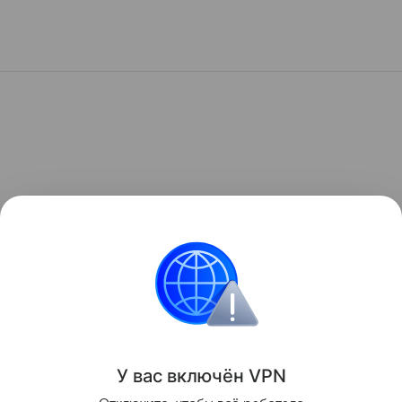
У вас включ
ён
V
P
N