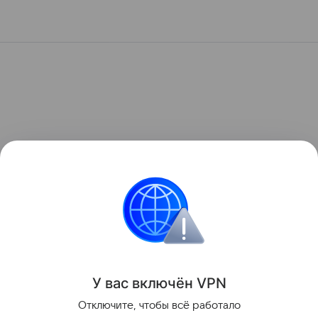
У вас включ
ён
V
P
N
Отключите, чтобы всё работало