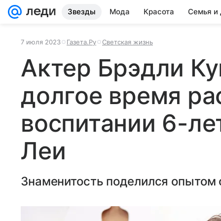
Звезды
Мода
Красота
Семья и
7 июля 2023
Газета.Ру
Светская жизнь
Актер Брэдли Ку
долгое время ра
воспитании 6-ле
Леи
Знаменитость поделился опытом 