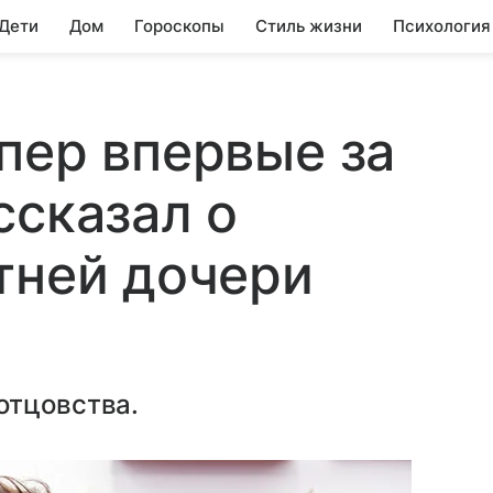
 Дети
Дом
Гороскопы
Стиль жизни
Психология
пер впервые за
ссказал о
тней дочери
отцовства.