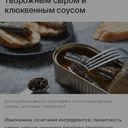
творожным сыром и
клюквенным соусом
Для подобных закусок используйте только качественные
шпроты.
источник:
Freepik.com
Изысканное сочетание ингредиентов: пикантность
шпрот, нежная кремовая текстура творожного