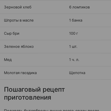
Зерновой хлеб
6 ломтиков
Шпроты в масле
1 банка
Сыр бри
100 г
Зеленое яблоко
1 шт.
Мед
1 ч. л.
Молотая гвоздика
Щепотка
Пошаговый рецепт
приготовления
Подавать бутерброды лучше всего сразу после