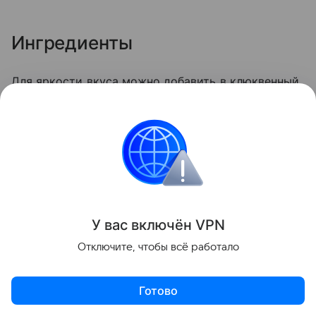
Ингредиенты
Для яркости вкуса можно добавить в клюквенный
соус немного свежего имбиря или проварить
ягоду с 2—3 ложками апельсинового сока.
Черный хлеб
6 ломтиков
Шпроты в масле
1 банка
У вас включ
ён
V
P
N
Творожный сыр (без добавок)
100 г
Отключите, чтобы всё работало
Клюква (свежая или замороженная)
50 г
Готово
Мед
1 ч. л.