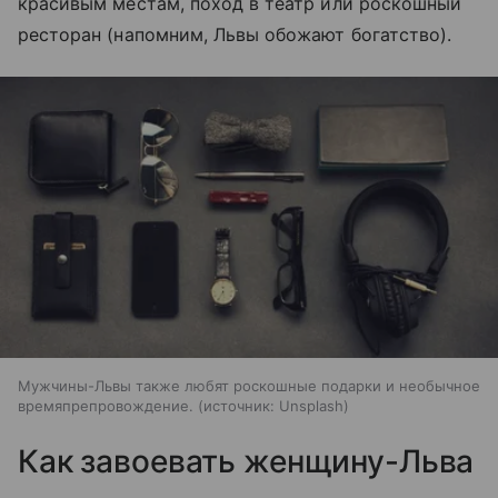
красивым местам, поход в театр или роскошный
ресторан (напомним, Львы обожают богатство).
Мужчины-Львы также любят роскошные подарки и необычное
времяпрепровождение.
источник:
Unsplash
Как завоевать женщину-Льва