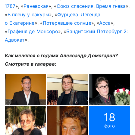
1787
», «
Раневская
», «
Союз спасения. Время гнева
»,
«
В плену у сакуры
», «
Фурцева. Легенда
о Екатерине
», «
Потерявшие солнце
», «
Асса
»,
«
Графиня де Монсоро
», «
Бандитский Петербург 2:
Адвокат
».
Как менялся с годами Александр Домогаров?
Смотрите в галерее:
18
фото