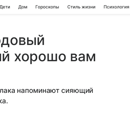
 Дети
Дом
Гороскопы
Стиль жизни
Психология
юдовый
ый хорошо вам
к лака напоминают сияющий
ка.