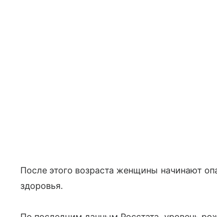
После этого возраста женщины начинают оп
здоровья.
По последним данным Росстата, уровень рож