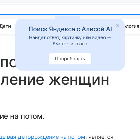
 Дети
Дом
Гороскопы
Стиль жизни
Психология
Поиск Яндекса с Алисой AI
Найдёт ответ, картинку или видео —
быстро и точно
 порочной
Попробовать
мление женщин
е на потом.
дывая деторождение на потом
, является