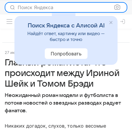
Поиск Яндекса
Поиск Яндекса с Алисой AI
Найдёт ответ, картинку или видео —
быстро и точно
27 июля 2023
Super.ru
История успеха
Попробовать
Главный роман лета: что
происходит между Ириной
Шейк и Томом Брэди
Неожиданный роман модели и футболиста в
потоке новостей о звездных разводах радует
фанатов.
Никаких догадок, слухов, только весомые