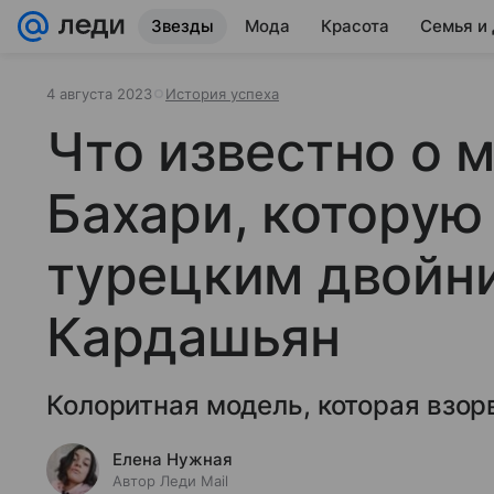
Звезды
Мода
Красота
Семья и
4 августа 2023
История успеха
Что известно о 
Бахари, которую
турецким двойн
Кардашьян
Колоритная модель, которая взор
Елена Нужная
Автор Леди Mail