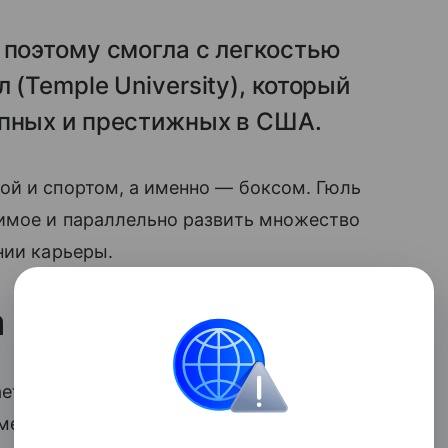
 поэтому смогла с легкостью
 (Temple University), который
упных и престижных в США.
ой и спортом, а именно — боксом. Гюль
тимое и параллельно развить множество
нии карьеры.
а известной
ает в наше время, благодаря аккаунту в
омент подписаны более 400 тысяч