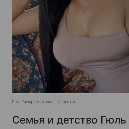
Гюль Бахари
источник:
Соцсети
Семья и детство Гюль