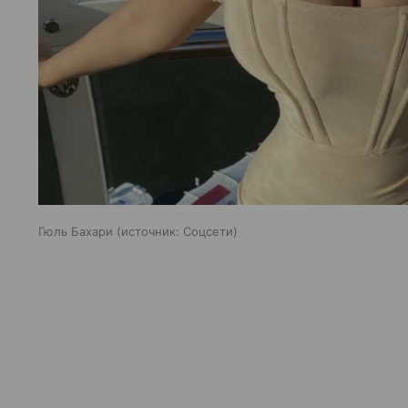
Гюль Бахари
источник:
Соцсети