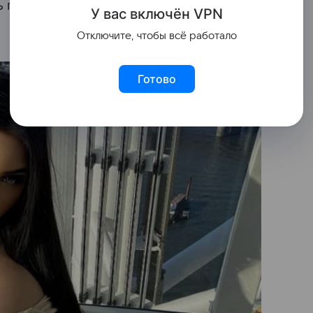
ь поклонники, а рекламодатели стали
У вас включ
ён
V
P
N
Отключите, чтобы всё работало
Готово