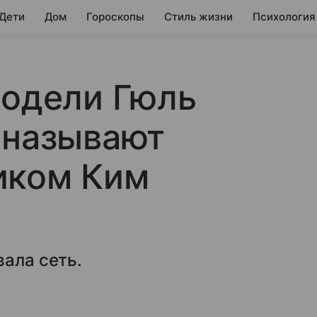
 Дети
Дом
Гороскопы
Стиль жизни
Психология
модели Гюль
 называют
иком Ким
вала сеть.