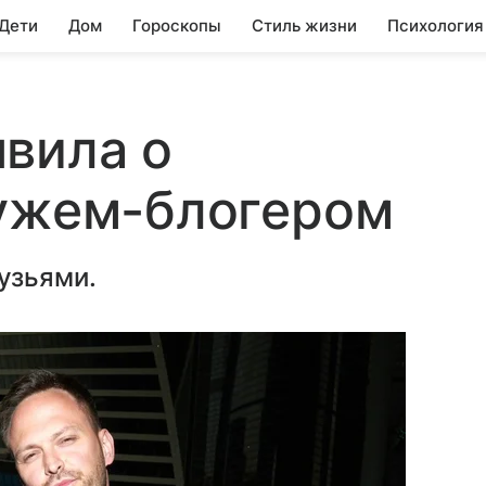
 Дети
Дом
Гороскопы
Стиль жизни
Психология
вила о
мужем-блогером
узьями.