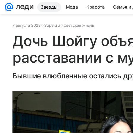
Звезды
Мода
Красота
Семья и
7 августа 2023
Super.ru
Светская жизнь
Дочь Шойгу объя
расставании с 
Бывшие влюбленные остались др