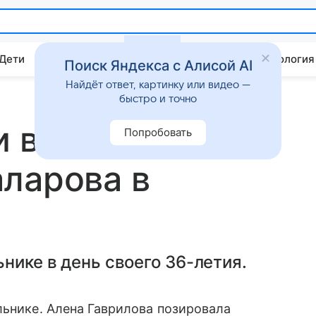
 Дети
Дом
Гороскопы
Стиль жизни
Психология
Поиск Яндекса с Алисой AI
Найдёт ответ, картинку или видео —
быстро и точно
и восхитились
Попробовать
ларова в
нике в день своего 36-летия.
льнике. Алена Гаврилова позировала