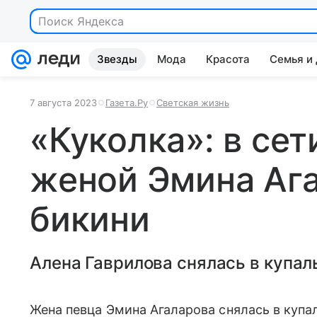
Поиск Яндекса
Звезды
Мода
Красота
Семья и
7 августа 2023
Газета.Ру
Светская жизнь
«Куколка»: в сет
женой Эмина Ага
бикини
Алена Гаврилова снялась в купаль
Жена певца Эмина Агаларова снялась в купа