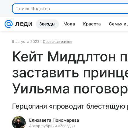
Звезды
Мода
Красота
Семья и
9 августа 2023
Светская жизнь
Кейт Миддлтон 
заставить принц
Уильяма поговор
Герцогиня «проводит блестящую 
Елизавета Пономарева
Автор рубрики «Звезды»