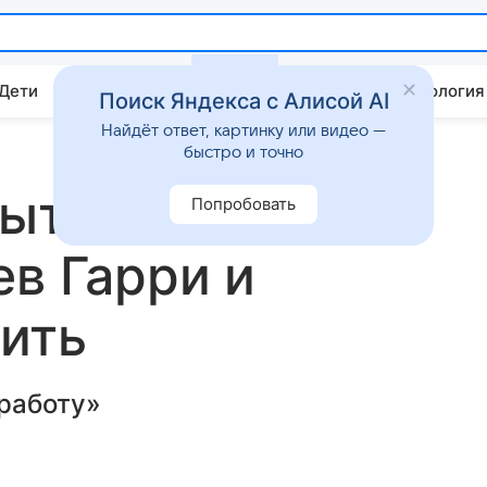
 Дети
Дом
Гороскопы
Стиль жизни
Психология
Поиск Яндекса с Алисой AI
Найдёт ответ, картинку или видео —
быстро и точно
пытается
Попробовать
ев Гарри и
ить
работу»