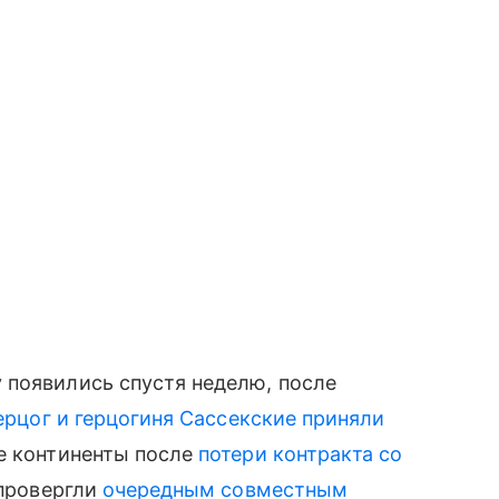
 появились спустя неделю, после
ерцог и герцогиня Сассекские приняли
е континенты после
потери контракта со
опровергли
очередным совместным